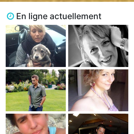
En ligne actuellement